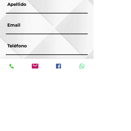
crédito, cofinavit, bancario,
fovissste para todos o contado.
𝗜𝗡𝗙𝗢𝗥𝗠𝗘𝗦 𝗬 𝗖𝗜𝗧𝗔𝗦. 𝗥𝗢𝗦𝗔𝗟𝗩𝗔
𝗝𝗜𝗠É𝗡𝗘𝗭 𝗖. 𝗧𝗲𝗹. 𝟮𝟳𝟭𝟭𝟭𝟯𝟲𝟮𝟵𝟰
https://www.mihogarsolucionesinm
obiliarias.com
Enviar