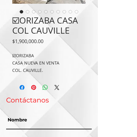
☑️ORIZABA CASA
COL CAUVILLE
Precio
$1,900,000.00
☑️ORIZABA
CASA NUEVA EN VENTA
COL. CAUVILLE.
$1’850,000.00
Sup 95 m2
Const 128 m2
Contáctanos
📌Cochera
📌Sala comedor
📌Cocina con barra
📌3 recámaras
📌2.5 baños
Aplica para infonavit total, segundo