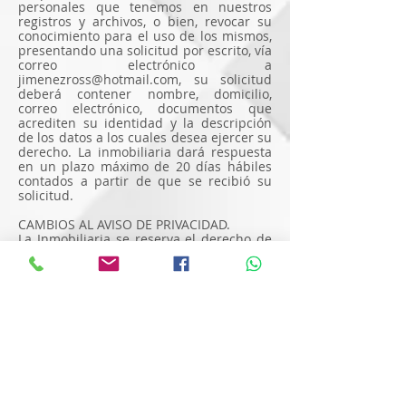
personales que tenemos en nuestros
registros y archivos, o bien, revocar su
conocimiento para el uso de los mismos,
presentando una solicitud por escrito, vía
correo electrónico a
jimenezross@hotmail.com
, su solicitud
deberá contener nombre, domicilio,
correo electrónico, documentos que
acrediten su identidad y la descripción
de los datos a los cuales desea ejercer su
derecho. La inmobiliaria dará respuesta
en un plazo máximo de 20 días hábiles
contados a partir de que se recibió su
solicitud.
CAMBIOS AL AVISO DE PRIVACIDAD.
La Inmobiliaria se reserva el derecho de
modificar en cualquier momento el
contenido del presente Aviso de
Privacidad. Cualquier cambio en el Aviso
de Privacidad será informado a sus
clientes y será expuesto de manera
pública en nuestro sitio web.
www.mihogarsolucionesinmobiliarias.co
m
CONTACTO
Si usted tiene alguna duda sobre el