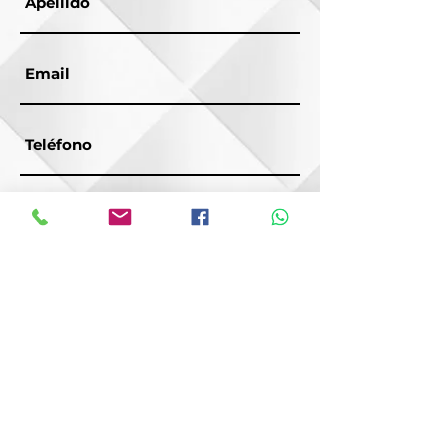
👮🏽‍♀️ Seguridad con Caseta de
Vigilancia
🕶 Barda Perimetral
🍀 Áreas Verdes
🏋🏽‍♀️ Área para Ejercicio
💧 Servicio de Agua Potable
🛁 Servicio de Drenaje
💡 Servicio de Luz Eléctrica en
Proceso
🏘 Calles Pavimentadas en Proceso
📝 Escrituracion Inmediata
Enviar