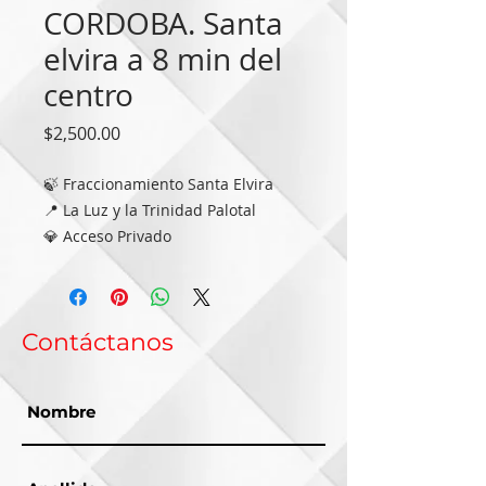
CORDOBA. Santa
elvira a 8 min del
centro
Precio
$2,500.00
🍃 Fraccionamiento Santa Elvira
📍 La Luz y la Trinidad Palotal
💎 Acceso Privado
🔥DISPONIBILIDAD🔥
📲 271 211 9420
📲 222 306 6605
Contáctanos
💎 Lotes desde 168 M2 hasta 326.40
M2
🌐 Financiamiento Directo a 12, 24 y
36 Meses
💰 Precio por M2 de $2,500.00 hasta
01/11/2021