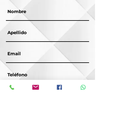
encuentra en una zona de gran
plusvalía.
Cochera con portón, sala comedor,
cocina, 4 recámaras.
se acepta crédito INFONAVIT
Agenda tu cita tel 2711136294
Enviar