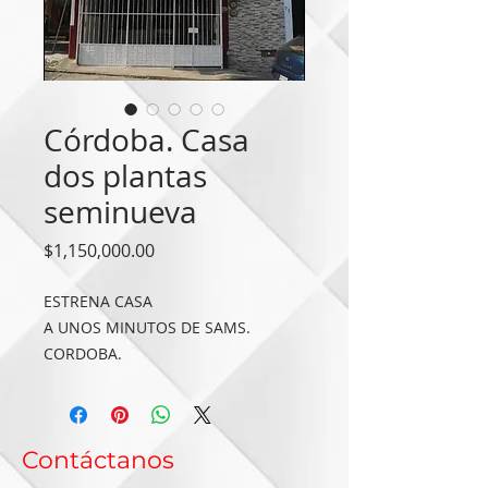
Córdoba. Casa
dos plantas
seminueva
Precio
$1,150,000.00
ESTRENA CASA
A UNOS MINUTOS DE SAMS.
CORDOBA.
$1’150,000.00
Casa con portón eléctrico, cisterna ,
acabados de primera, patio de
Contáctanos
servicio techado, área para tendido,
casa para mascota, climas, se