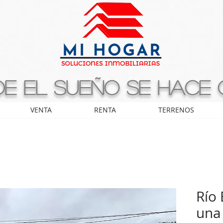
e el sueño se hace
VENTA
RENTA
TERRENOS
Río 
una