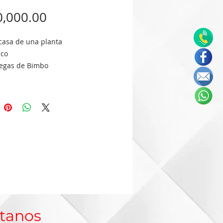
Precio
,000.00
casa de una planta
nco
egas de Bimbo
 con portón
medor
amaras con espacio para closet
o
 lavado
jardín trasero
a con bomba
s y citas al 2711136294
tanos