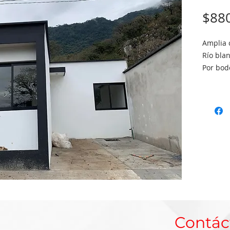
$880
Amplia 
Río bla
Por bod
6.5 x 20
Cochera
Sala co
Dos rec
Un bañ
Cocina
Área de
Amplio 
Cistern
Informe
Contác